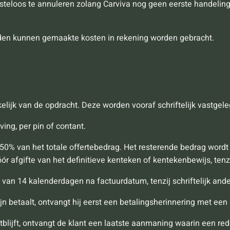
steloos te annuleren zolang Carviva nog geen eerste handeling
den kunnen gemaakte kosten in rekening worden gebracht.
elijk van de opdracht. Deze worden vooraf schriftelijk vastgeleg
ing, per pin of contant.
50% van het totale offertebedrag. Het resterende bedrag wordt 
óór afgifte van het definitieve kenteken of kentekenbewijs, ten
jn van 14 kalenderdagen na factuurdatum, tenzij schriftelijk an
ijn betaalt, ontvangt hij eerst een betalingsherinnering met ee
uitblijft, ontvangt de klant een laatste aanmaning waarin een r