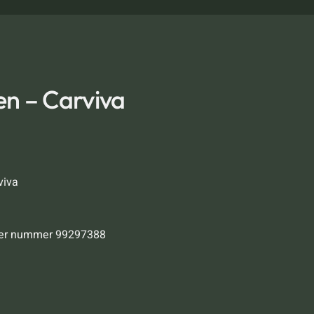
n – Carviva
viva
der nummer 99297388