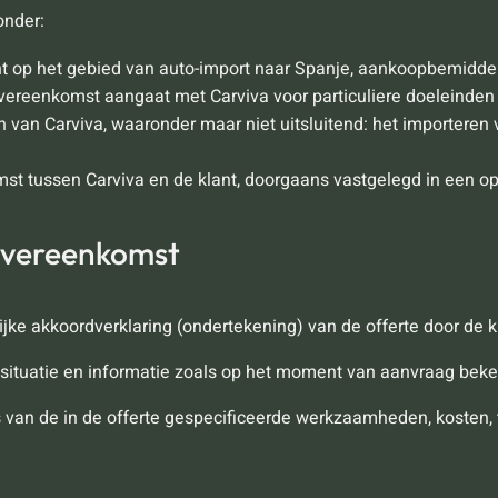
onder:
nt op het gebied van auto-import naar Spanje, aankoopbemiddel
 overeenkomst aangaat met Carviva voor particuliere doeleinde
 van Carviva, waaronder maar niet uitsluitend: het importeren
omst tussen Carviva en de klant, doorgaans vastgelegd in een 
overeenkomst
jke akkoordverklaring (ondertekening) van de offerte door de k
de situatie en informatie zoals op het moment van aanvraag bek
an de in de offerte gespecificeerde werkzaamheden, kosten, 