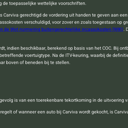
 de toepasselijke wettelijke voorschriften.
 is Carviva gerechtigd de vordering uit handen te geven aan een
ncassokosten verschuldigd, voor zover en zoals toegestaan op 
en de Wet normering buitengerechtelijke incassokosten (WIK)
. 
dt, indien beschikbaar, berekend op basis van het COC. Bij on
 betreffende voertuigtype. Na de ITV-keuring, waarbij de defini
ar boven of beneden bij te stellen.
t gevolg is van een toerekenbare tekortkoming in de uitvoering
 regelt of wanneer een auto bij Carviva wordt gekocht, is Carvi